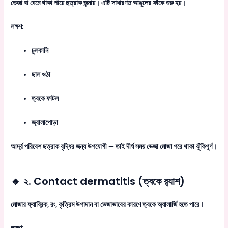
ভেজা বা ঘেমে থাকা পায়ে ছত্রাক জন্মায়। এটি সাধারণত আঙুলের ফাঁকে শুরু হয়।
লক্ষণ:
চুলকানি
ছাল ওঠা
ত্বকে ফাটল
জ্বালাপোড়া
আর্দ্র পরিবেশ ছত্রাক বৃদ্ধির জন্য উপযোগী — তাই দীর্ঘ সময় ভেজা মোজা পরে থাকা ঝুঁকিপূর্ণ।
🔸 ২.
Contact dermatitis
(ত্বকে র‍্যাশ)
মোজার ফ্যাব্রিক, রং, কৃত্রিম উপাদান বা ভেজাভাবের কারণে ত্বকে অ্যালার্জি হতে পারে।
লক্ষণ: