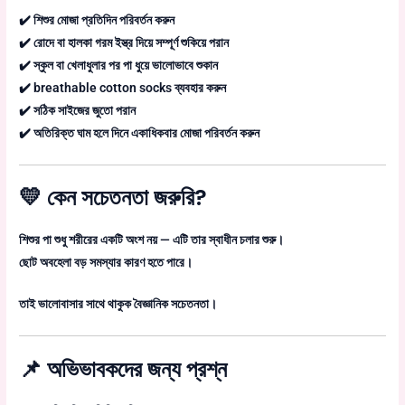
✔️ শিশুর মোজা প্রতিদিন পরিবর্তন করুন
✔️ রোদে বা হালকা গরম ইস্ত্র দিয়ে সম্পূর্ণ শুকিয়ে পরান
✔️ স্কুল বা খেলাধুলার পর পা ধুয়ে ভালোভাবে শুকান
✔️ breathable cotton socks ব্যবহার করুন
✔️ সঠিক সাইজের জুতো পরান
✔️ অতিরিক্ত ঘাম হলে দিনে একাধিকবার মোজা পরিবর্তন করুন
💛 কেন সচেতনতা জরুরি?
শিশুর পা শুধু শরীরের একটি অংশ নয় — এটি তার স্বাধীন চলার শুরু।
ছোট অবহেলা বড় সমস্যার কারণ হতে পারে।
তাই ভালোবাসার সাথে থাকুক বৈজ্ঞানিক সচেতনতা।
📌 অভিভাবকদের জন্য প্রশ্ন