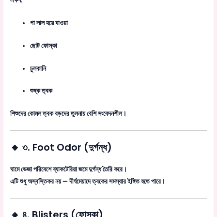
পা লাল হয়ে যাওয়া
ছোট ফোস্কা
চুলকানি
শুষ্ক ত্বক
শিশুদের কোমল ত্বক বড়দের তুলনায় বেশি সংবেদনশীল।
🔸 ৩. Foot Odor (দুর্গন্ধ)
ঘামে ভেজা পরিবেশে ব্যাকটেরিয়া জমে দুর্গন্ধ তৈরি করে।
এটি শুধু অস্বস্তিকর নয় — দীর্ঘমেয়াদে ত্বকের সমস্যার ইঙ্গিত হতে পারে।
🔸 ৪. Blisters (ফোস্কা)